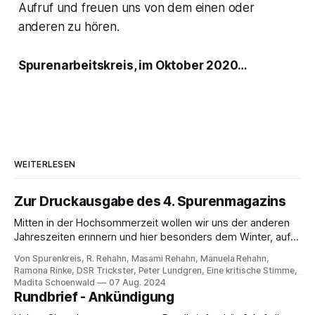
Aufruf und freuen uns von dem einen oder
anderen zu hören.
Spurenarbeitskreis, im Oktober 2020…
WEITERLESEN
Zur Druckausgabe des 4. Spurenmagazins
Mitten in der Hochsommerzeit wollen wir uns der anderen
Jahreszeiten erinnern und hier besonders dem Winter, auf
dass die vielfältigen Artikel der 4. Ausgabe des Spuren |
Von Spurenkreis, R. Rehahn, Masami Rehahn, Manuela Rehahn,
Magazins ein wenig Inspiration ins Leben bringen. "Vom
Ramona Rinke, DSR Trickster, Peter Lundgren, Eine kritische Stimme,
Winter" erzählt Herausgeber R. Rehahn in persönlichen
Madita Schoenwald
07 Aug. 2024
Worten im Editorial. Ramona Rinke lässt uns
Rundbrief - Ankündigung