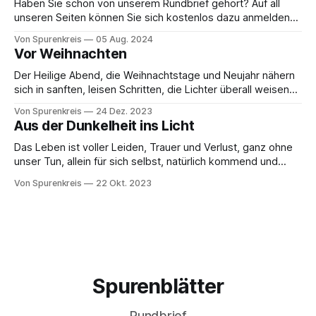
Haben Sie schon von unserem Rundbrief gehört? Auf all
unseren Seiten können Sie sich kostenlos dazu anmelden
(oder per Unterstützung) und keinen Spurenkreis - Journal -
Von Spurenkreis
05 Aug. 2024
Magazin - Editionen - Radio - Eintrag mehr verpassen.
Vor Weihnachten
Diese werden bequem per Email an Sie verschickt. Mehr
erfahren Sie hier. Schauen Sie doch einmal rein. Vielen Dank
Der Heilige Abend, die Weihnachtstage und Neujahr nähern
fürs
sich in sanften, leisen Schritten, die Lichter überall weisen
uns sozusagen den Weg in die wichtigsten Feiertage des
Von Spurenkreis
24 Dez. 2023
Jahres, inmitten dieser kalten und finsteren Jahreszeit. Die
Aus der Dunkelheit ins Licht
Menschen sind mit allerlei Vorbereitungen dafür beschäftigt,
andere bereiten sich auf die Heimreise vor, um ihre
Das Leben ist voller Leiden, Trauer und Verlust, ganz ohne
unser Tun, allein für sich selbst, natürlich kommend und
gehend, wie die Jahreszeiten und Gezeiten. Warum, so
Von Spurenkreis
22 Okt. 2023
möchte man unweigerlich fragen, belassen wir es als
Menschen, Gesellschaft und Menschheit nicht dabei und
bemühen uns in Frieden, Harmonie und Eintracht
miteinander,
Spurenblätter
Rundbrief